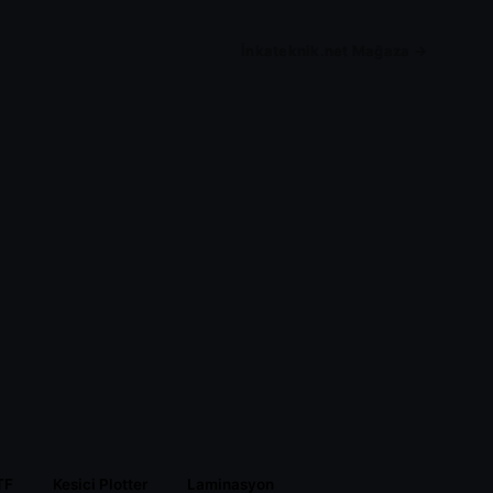
İnkateknik.net Mağaza →
TF
Kesici Plotter
Laminasyon