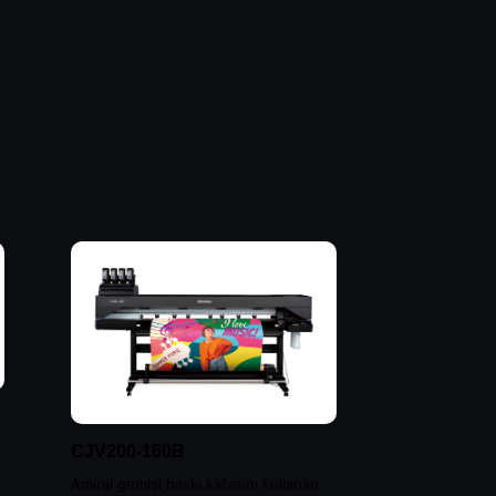
CJV200-160B
Amiral gemisi baskı kafasını kullanan