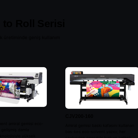
to Roll Serisi
Laminasyon
fik üretiminde geniş kullanım
ünlerini gör →
CJV200-160
ent amiral gemisi eco-
Amiral gemisi baskı kafasını kullanan
; gelişmiş damla
bas-kes eco-solvent yazıcı; her
knolojisiyle yüksek
seviyeden operatör hızlı ve kaliteli