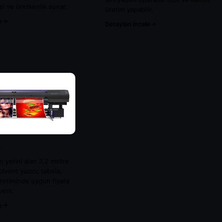
si ve üretkenlik sunar.
üretim yapabilir.
e
Detayları incele
A
 yerini alan 3,2 metre
olvent yazıcı; tabela,
 üretiminde uygun fiyata
erir.
e