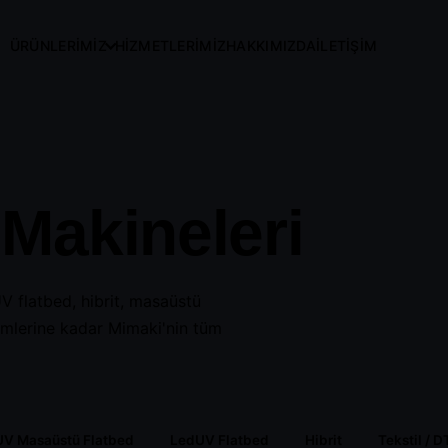
ÜRÜNLERİMİZ
HİZMETLERİMİZ
HAKKIMIZDA
İLETİŞİM
Makineleri
olvent
Led UV Roll to Roll
LedUV Masaüstü
Flatbed
V flatbed, hibrit, masaüstü
zümlerine kadar Mimaki'nin tüm
Hibrit
Tekstil / DTF Baskı
V Masaüstü Flatbed
LedUV Flatbed
Hibrit
Tekstil / D