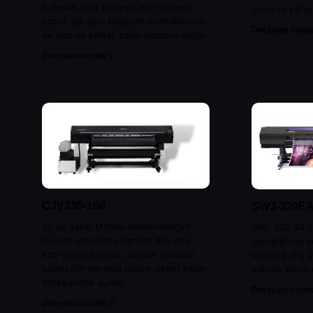
kullanan giriş seviyesi eco-solvent
görüntü kalite
yazıcı; işe yeni başlayan operatörlerin
Detayları incel
de hızlı ve kaliteli baskı almasını sağlar.
Detayları incele
CJV330-160
SWJ-320E
20 yılı aşkın Mimaki mühendisliğini
SWJ-320 S4'ün
taşıyan orta-üst segment bas-kes
genişliğinde s
eco-solvent yazıcı; yüksek görüntü
vitrin ve afiş
kalitesinin yanında işinize değer katan
yüksek kalite v
fonksiyonlar sunar.
Detayları incel
Detayları incele