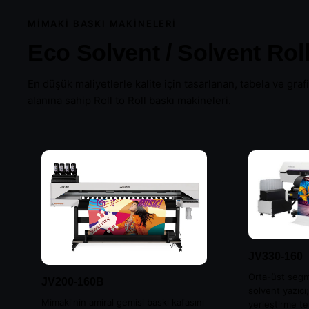
MIMAKI BASKI MAKINELERI
Eco Solvent / Solvent Roll 
En düşük maliyetlerle kalite için tasarlanan, tabela ve gra
alanına sahip Roll to Roll baskı makineleri.
Kesici Plotter
Tüm Mimaki ür
JV330-160
Orta-üst segm
JV200-160B
solvent yazıcı
Mimaki'nin amiral gemisi baskı kafasını
yerleştirme te