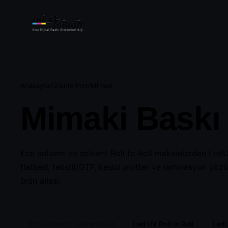
Anasayfa
/
Ürünlerimiz
/
Mimaki
Mimaki Baskı 
Eco Solvent / S
Roll to Roll
Eco solvent ve solvent Roll to Roll makinelerden LedU
flatbed, tekstil/DTF, kesici plotter ve laminasyon çö
ürün ailesi.
LedUV Flatbed
Eco Solvent / Solvent R2R
Led UV Roll to Roll
LedU