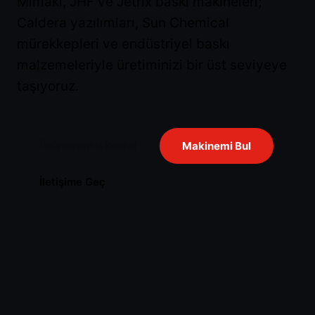
Mimaki, JHF ve Jetrix baskı makineleri;
Caldera yazılımları, Sun Chemical
mürekkepleri ve endüstriyel baskı
malzemeleriyle üretiminizi bir üst seviyeye
taşıyoruz.
Ürünlerimizi Keşfet
Makinemi Bul
İletişime Geç