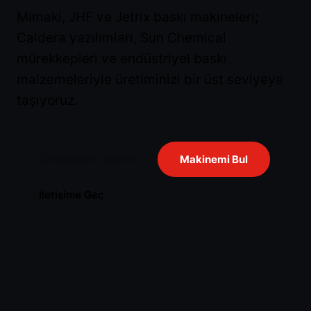
Mimaki, JHF ve Jetrix baskı makineleri;
Caldera yazılımları, Sun Chemical
mürekkepleri ve endüstriyel baskı
malzemeleriyle üretiminizi bir üst seviyeye
taşıyoruz.
Ürünlerimizi Keşfet
Makinemi Bul
İletişime Geç