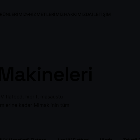
RÜNLERİMİZ
HİZMETLERİMİZ
HAKKIMIZDA
İLETİŞİM
Makineleri
ent
Led UV Roll to Roll
LedUV Masaüstü
Flatbed
V flatbed, hibrit, masaüstü
zümlerine kadar Mimaki'nin tüm
Hibrit
Tekstil / DTF Baskı