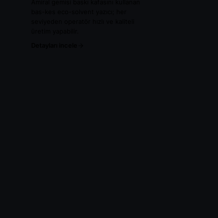
Amiral gemisi baskı kafasını kullanan
bas-kes eco-solvent yazıcı; her
seviyeden operatör hızlı ve kaliteli
üretim yapabilir.
Detayları incele