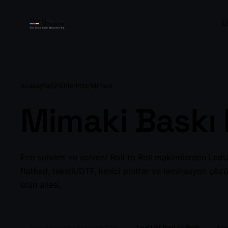
Ü
Anasayfa
/
Ürünlerimiz
/
Mimaki
Mimaki Baskı 
Eco Solvent / Solv
Roll to Roll
Eco solvent ve solvent Roll to Roll makinelerden LedU
flatbed, tekstil/DTF, kesici plotter ve laminasyon çö
ürün ailesi.
LedUV Flatbed