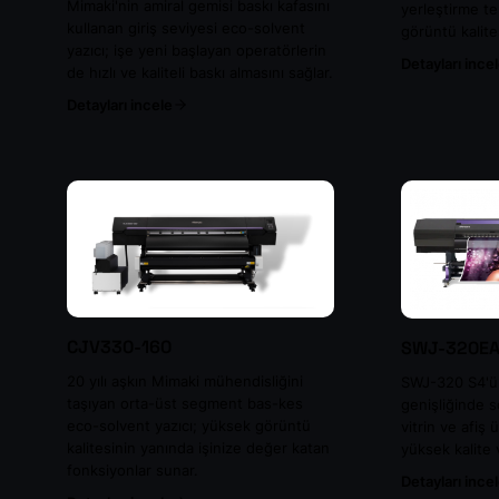
Mimaki'nin amiral gemisi baskı kafasını
yerleştirme te
kullanan giriş seviyesi eco-solvent
görüntü kalite
yazıcı; işe yeni başlayan operatörlerin
Detayları ince
de hızlı ve kaliteli baskı almasını sağlar.
Detayları incele
CJV330-160
SWJ-320E
20 yılı aşkın Mimaki mühendisliğini
SWJ-320 S4'ün
taşıyan orta-üst segment bas-kes
genişliğinde s
eco-solvent yazıcı; yüksek görüntü
vitrin ve afiş
kalitesinin yanında işinize değer katan
yüksek kalite v
fonksiyonlar sunar.
Detayları ince