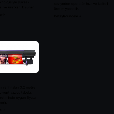
knolojisiyle yüksek
seviyeden operatör hızlı ve kaliteli
si ve üretkenlik sunar.
üretim yapabilir.
le
Detayları incele
A
 yerini alan 3,2 metre
olvent yazıcı; tabela,
 üretiminde uygun fiyata
erir.
le