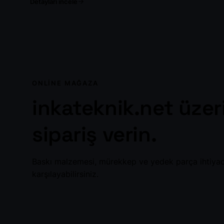
Detayları incele
ONLINE MAĞAZA
inkateknik.net üze
sipariş verin.
Baskı malzemesi, mürekkep ve yedek parça ihtiyacı
karşılayabilirsiniz.