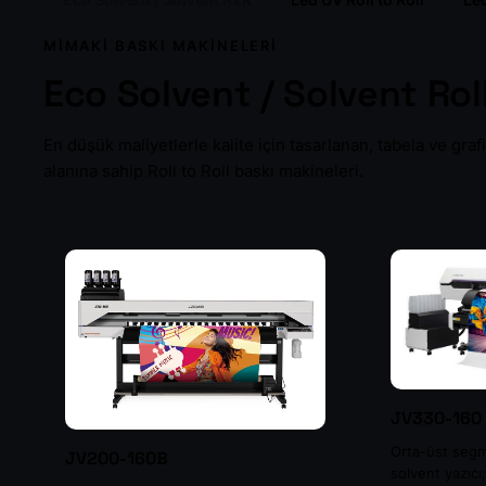
Eco Solvent / Solvent R2R
Led UV Roll to Roll
Le
MIMAKI BASKI MAKINELERI
Eco Solvent / Solvent Roll
En düşük maliyetlerle kalite için tasarlanan, tabela ve gra
Kesici Plotter
alanına sahip Roll to Roll baskı makineleri.
Tüm Mimaki ürünl
JV330-160
Orta-üst segm
JV200-160B
solvent yazıcı