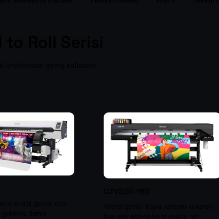
dUV Masaüstü Flatbed
LedUV Flatbed
Hibrit
Tekstil 
 to Roll Serisi
Laminasyon
fik üretiminde geniş kullanım
erini gör →
CJV200-160
ent amiral gemisi eco-
Amiral gemisi baskı kafasını kullanan
; gelişmiş damla
bas-kes eco-solvent yazıcı; her