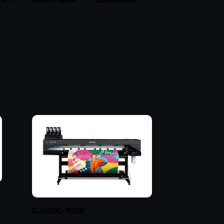
/ DTF
Kesici Plotter
Laminasyon
CJV200-160B