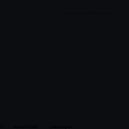
İnkateknik.net Mağaza →
TF
Kesici Plotter
Laminasyon