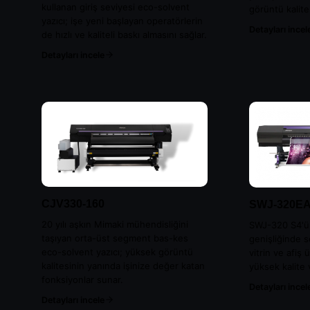
kullanan giriş seviyesi eco-solvent
görüntü kalite
yazıcı; işe yeni başlayan operatörlerin
Detayları incel
de hızlı ve kaliteli baskı almasını sağlar.
Detayları incele
CJV330-160
SWJ-320E
20 yılı aşkın Mimaki mühendisliğini
SWJ-320 S4'ün
taşıyan orta-üst segment bas-kes
genişliğinde s
eco-solvent yazıcı; yüksek görüntü
vitrin ve afiş
kalitesinin yanında işinize değer katan
yüksek kalite v
fonksiyonlar sunar.
Detayları incel
Detayları incele