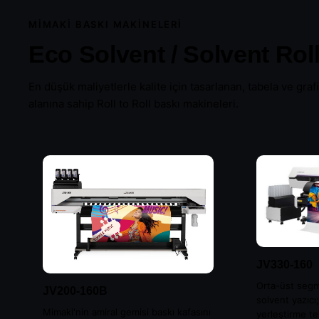
MIMAKI BASKI MAKINELERI
Eco Solvent / Solvent Roll 
En düşük maliyetlerle kalite için tasarlanan, tabela ve gra
alanına sahip Roll to Roll baskı makineleri.
Kesici Plotter
Tüm Mimaki ür
JV330-160
Orta-üst segm
JV200-160B
solvent yazıcı
Mimaki'nin amiral gemisi baskı kafasını
yerleştirme te