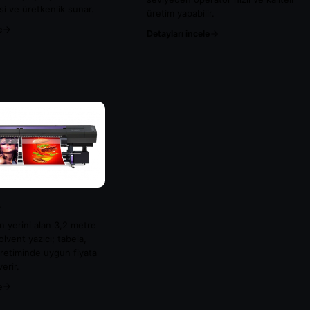
si ve üretkenlik sunar.
üretim yapabilir.
e
Detayları incele
A
 yerini alan 3,2 metre
olvent yazıcı; tabela,
 üretiminde uygun fiyata
erir.
e