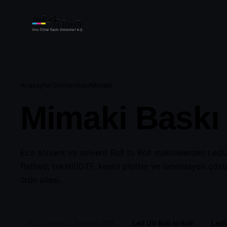
Anasayfa
/
Ürünlerimiz
/
Mimaki
Mimaki Baskı 
Eco Solvent / S
Roll to Roll
Eco solvent ve solvent Roll to Roll makinelerden LedU
flatbed, tekstil/DTF, kesici plotter ve laminasyon çö
ürün ailesi.
LedUV Flatbed
Eco Solvent / Solvent R2R
Led UV Roll to Roll
LedU