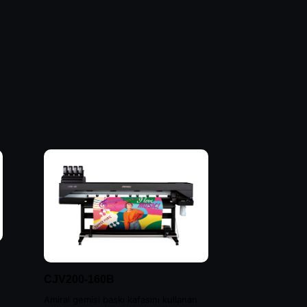
CJV200-160B
Amiral gemisi baskı kafasını kullanan