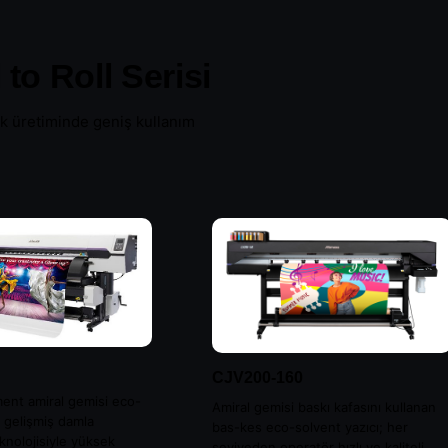
to Roll Serisi
Laminasyon
fik üretiminde geniş kullanım
ünlerini gör →
CJV200-160
ent amiral gemisi eco-
Amiral gemisi baskı kafasını kullanan
; gelişmiş damla
bas-kes eco-solvent yazıcı; her
knolojisiyle yüksek
seviyeden operatör hızlı ve kaliteli