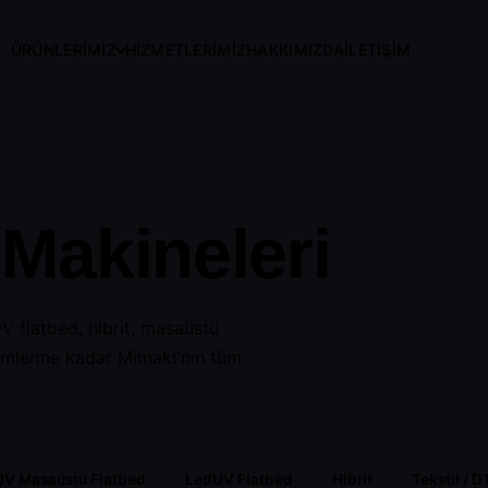
ÜRÜNLERİMİZ
HİZMETLERİMİZ
HAKKIMIZDA
İLETİŞİM
Makineleri
olvent
Led UV Roll to Roll
LedUV Masaüstü
Flatbed
V flatbed, hibrit, masaüstü
zümlerine kadar Mimaki'nin tüm
Hibrit
Tekstil / DTF Baskı
V Masaüstü Flatbed
LedUV Flatbed
Hibrit
Tekstil / D