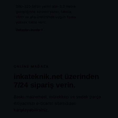
SWJ-320 S4'ün yerini alan 3,2 metre
genişliğinde solvent yazıcı; tabela,
vitrin ve afiş üretiminde uygun fiyata
yüksek kalite verir.
Detayları incele
ONLINE MAĞAZA
inkateknik.net üzerinden
7/24 sipariş verin.
Baskı malzemesi, mürekkep ve yedek parça
ihtiyacınızı e-ticaret sitemizden
karşılayabilirsiniz.